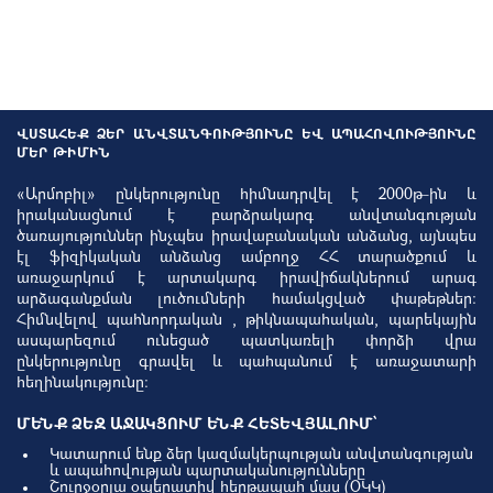
ՎՍՏԱՀԵՔ ՁԵՐ ԱՆՎՏԱՆԳՈՒԹՅՈՒՆԸ ԵՎ ԱՊԱՀՈՎՈՒԹՅՈՒՆԸ
ՄԵՐ ԹԻՄԻՆ
«Արմոբիլ» ընկերությունը հիմնադրվել է 2000թ-ին և
իրականացնում է բարձրակարգ անվտանգության
ծառայություններ ինչպես իրավաբանական անձանց, այնպես
էլ ֆիզիկական անձանց ամբողջ ՀՀ տարածքում և
առաջարկում է արտակարգ իրավիճակներում արագ
արձագանքման լուծումների համակցված փաթեթներ:
Հիմնվելով պահնորդական , թիկնապահական, պարեկային
ասպարեզում ունեցած պատկառելի փորձի վրա
ընկերությունը գրավել և պահպանում է առաջատարի
հեղինակությունը:
ՄԵՆՔ ՁԵԶ ԱՋԱԿՑՈՒՄ ԵՆՔ ՀԵՏԵՎՅԱԼՈՒՄ՝
Կատարում ենք ձեր կազմակերպության անվտանգության
և ապահովության պարտականությունները
Շուրջօրյա օպերատիվ հերթապահ մաս (ՕԿԿ)